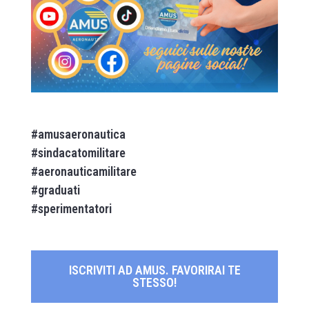
#amusaeronautica
#sindacatomilitare
#aeronauticamilitare
#graduati
#sperimentatori
ISCRIVITI AD AMUS. FAVORIRAI TE
STESSO!