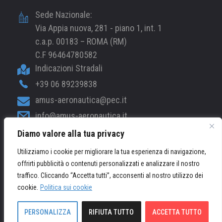
Sede Nazionale:
Via Appia nuova, 281 - piano 1, int. 1
c.a.p. 00183 – ROMA (RM)
C.F 96464780582
Indicazioni Stradali
+39 06 89239838
amus-aeronautica@pec.it
info@amus-aeronautica.it
Diamo valore alla tua privacy
web@amus-aeronautica.it
Utilizziamo i cookie per migliorare la tua esperienza di navigazione,
offrirti pubblicità o contenuti personalizzati e analizzare il nostro
© 2026 AMUS-Aeronautica.it - Tutti i Diritti Riservati /
traffico. Cliccando “Accetta tutti”, acconsenti al nostro utilizzo dei
Powered by
Mood
cookie.
Politica sui cookie
PRIVACY POLICY
PERSONALIZZA
RIFIUTA TUTTO
ACCETTA TUTTO