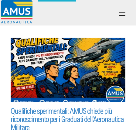
Associazione dei Militari Uniti in Sindacato - AMUS Aeronautica
AMUS- Difendiamo i tuoi diritti.
Qualifiche sperimentali: AMUS chiede più
riconoscimento per i Graduati dell’Aeronautica
Militare