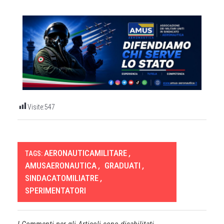
Visite:
547
AERONAUTICAMILITARE
,
TAGS:
AMUSAERONAUTICA
,
GRADUATI
,
SINDACATOMILIATRE
,
SPERIMENTATORI