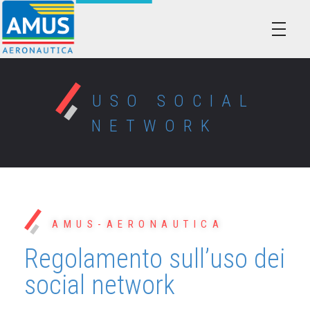
Associazione dei Militari Uniti in Sindacato - AMUS Aeronautica
AMUS- Difendiamo i tuoi diritti.
USO SOCIAL
NETWORK
AMUS-AERONAUTICA
Regolamento sull’uso dei
social network