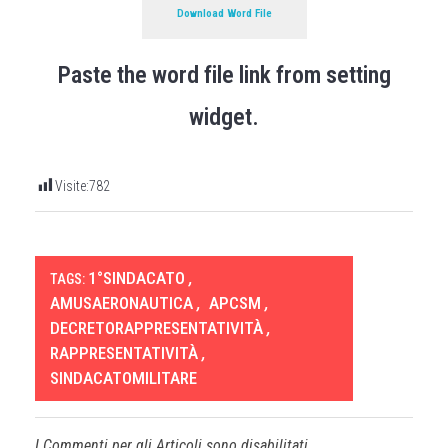
Download Word File
Paste the word file link from setting
widget.
Visite:
782
1°SINDACATO
,
TAGS:
AMUSAERONAUTICA
,
APCSM
,
DECRETORAPPRESENTATIVITÀ
,
RAPPRESENTATIVITÀ
,
SINDACATOMILITARE
I Commenti per gli Articoli sono disabilitati.