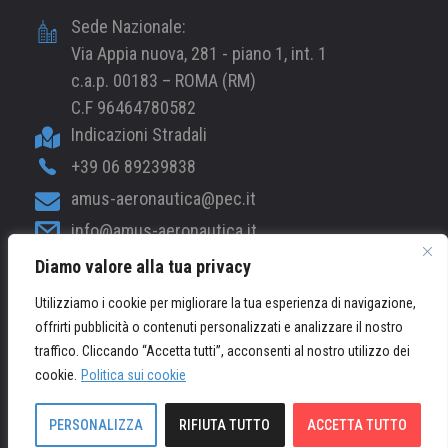
Sede Nazionale:
Via Appia nuova, 281 - piano 1, int. 1
c.a.p. 00183 – ROMA (RM)
C.F 96464780582
Indicazioni Stradali
+39 06 89239838
amus-aeronautica@pec.it
info@amus-aeronautica.it
Diamo valore alla tua privacy
web@amus-aeronautica.it
Utilizziamo i cookie per migliorare la tua esperienza di navigazione,
offrirti pubblicità o contenuti personalizzati e analizzare il nostro
© 2026 AMUS-Aeronautica.it - Tutti i Diritti Riservati /
traffico. Cliccando “Accetta tutti”, acconsenti al nostro utilizzo dei
Powered by
Mood
cookie.
Politica sui cookie
PRIVACY POLICY
PERSONALIZZA
RIFIUTA TUTTO
ACCETTA TUTTO