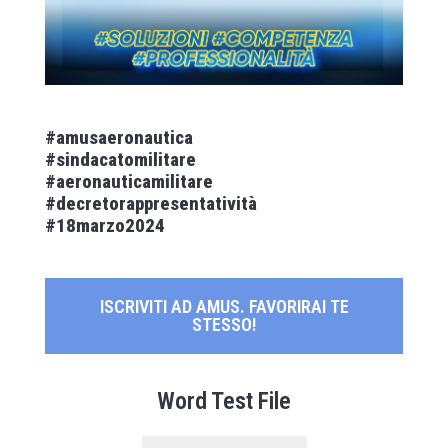
#amusaeronautica
#sindacatomilitare
#aeronauticamilitare
#decretorappresentatività
#18marzo2024
ISCRIVITI AD AMUS. FAVORIRAI TE
STESSO!
Word Test File