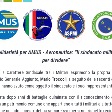
darietà per AMUS - Aeronautica: “Il sindacato milit
per dividere”
i a Carattere Sindacale tra i Militari esprimono la propria
io Generale Aggiunto,
Mario Troccoli
, a seguito delle recenti
e hanno avuto come oggetto il sindacato e i suoi rappresentant
tata dopo anni di battaglie culminate con il riconoscimento d
a un patrimonio comune che appartiene a tutti i militari e a tu
nche quando acceso, debba sempre svolgersi nel rispetto reci