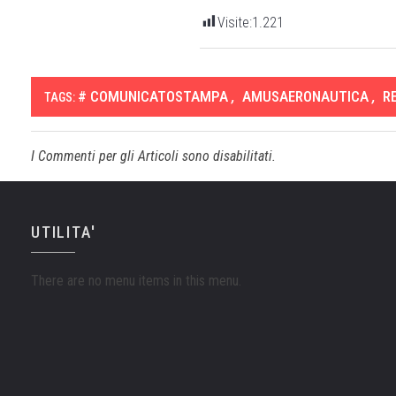
Visite:
1.221
# COMUNICATOSTAMPA
,
AMUSAERONAUTICA
,
R
TAGS:
I Commenti per gli Articoli sono disabilitati.
UTILITA'
There are no menu items in this menu.