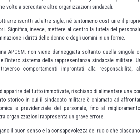
e volte a screditare altre organizzazioni sindacali.
ttrarre iscritti ad altre sigle, né tantomeno costruire il pro
ori. Significa, invece, mettere al centro la tutela del persona
inazione i diritti delle donne e degli uomini in uniforme.
una APCSM, non viene danneggiata soltanto quella singola or
dell’intero sistema della rappresentanza sindacale militare. 
traverso comportamenti improntati alla responsabilità, a
ad apparire del tutto immotivate, rischiano di alimentare una 
 storico in cui il sindacato militare è chiamato ad affronta
nomica e previdenziale del personale, fino al miglioramento
 tra organizzazioni rappresenta un grave errore.
lgano il buon senso e la consapevolezza del ruolo che ciascuno