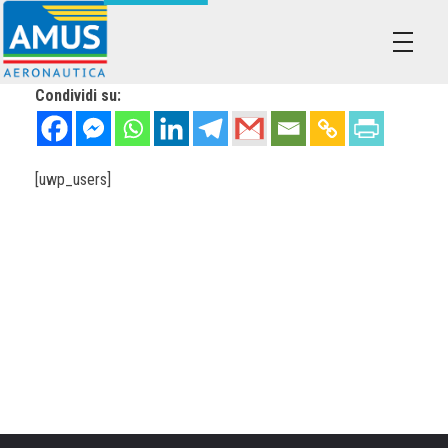
Associazione dei Militari Uniti in Sindacato - AMUS Aeronautica
AMUS- Difendiamo i tuoi diritti.
Condividi su:
[uwp_users]