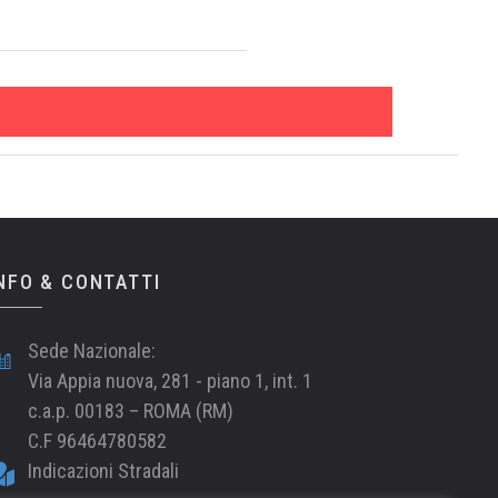
NFO & CONTATTI
Sede Nazionale:
Via Appia nuova, 281 - piano 1, int. 1
c.a.p. 00183 – ROMA (RM)
C.F 96464780582
Indicazioni Stradali