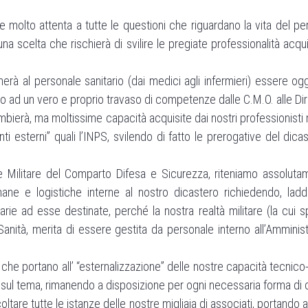
olto attenta a tutte le questioni che riguardano la vita del per
una scelta che rischierà di svilire le pregiate professionalità acqu
herà al personale sanitario (dai medici agli infermieri) essere og
mo ad un vero e proprio travaso di competenze dalle C.M.O. alle Dire
bierà, ma moltissime capacità acquisite dai nostri professionisti 
i esterni” quali l’INPS, svilendo di fatto le prerogative del di
 Militare del Comparto Difesa e Sicurezza, riteniamo assolutam
 umane e logistiche interne al nostro dicastero richiedendo, l
ziarie ad esse destinate, perché la nostra realtà militare (la cui 
Sanità, merita di essere gestita da personale interno all’Ammini
e che portano all’ “esternalizzazione” delle nostre capacità tecnico-
 sul tema, rimanendo a disposizione per ogni necessaria forma di 
ltare tutte le istanze delle nostre migliaia di associati, portando a