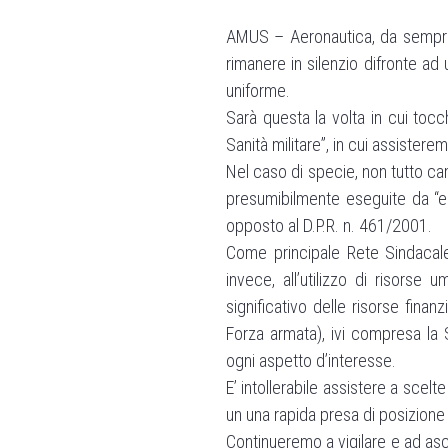
AMUS – Aeronautica, da sempre m
rimanere in silenzio difronte ad 
uniforme.
Sarà questa la volta in cui tocc
Sanità militare”, in cui assistere
Nel caso di specie, non tutto cam
presumibilmente eseguite da “ent
opposto al D.P.R. n. 461/2001.
Come principale Rete Sindacale
invece, all’utilizzo di risorse
significativo delle risorse finan
Forza armata), ivi compresa la 
ogni aspetto d’interesse.
E’ intollerabile assistere a scelt
un una rapida presa di posizione
Continueremo a vigilare e ad asco