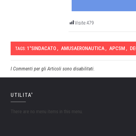
Visite:
479
1°SINDACATO
,
AMUSAERONAUTICA
,
APCSM
,
DE
TAGS:
I Commenti per gli Articoli sono disabilitati.
UTILITA'
There are no menu items in this menu.