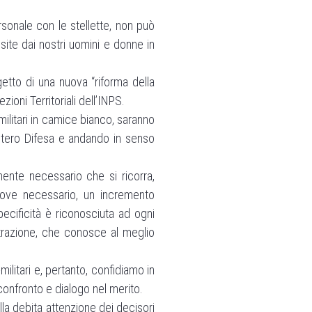
sonale con le stellette, non può
isite dai nostri uomini e donne in
getto di una nuova “riforma della
zioni Territoriali dell’INPS.
militari in camice bianco, saranno
castero Difesa e andando in senso
ente necessario che si ricorra,
addove necessario, un incremento
specificità è riconosciuta ad ogni
strazione, che conosce al meglio
militari e, pertanto, confidiamo in
confronto e dialogo nel merito.
lla debita attenzione dei decisori