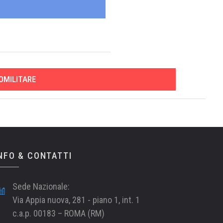
OMILITARE
NFO & CONTATTI
Sede Nazionale:
Via Appia nuova, 281 - piano 1, int. 1
c.a.p. 00183 – ROMA (RM)