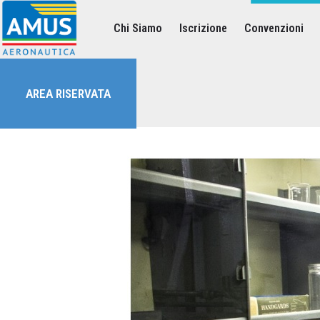
Chi Siamo
Iscrizione
Convenzioni
Associazione dei Militari Uniti in Sindacato - AMUS Aeronautica
AMUS- Difendiamo i tuoi diritti.
AREA RISERVATA