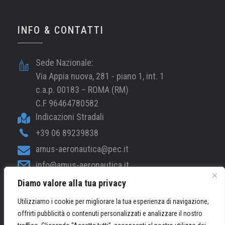
INFO & CONTATTI
Sede Nazionale:
Via Appia nuova, 281 - piano 1, int. 1
c.a.p. 00183 – ROMA (RM)
C.F 96464780582
Indicazioni Stradali
+39 06 89239838
amus-aeronautica@pec.it
info@amus-aeronautica.it
Diamo valore alla tua privacy
web@amus-aeronautica.it
Utilizziamo i cookie per migliorare la tua esperienza di navigazione,
offrirti pubblicità o contenuti personalizzati e analizzare il nostro
© 2026 AMUS-Aeronautica.it - Tutti i Diritti Riservati /