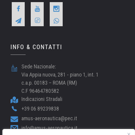
INFO & CONTATTI
Sede Nazionale:
Via Appia nuova, 281 - piano 1, int. 1
c.a.p. 00183 – ROMA (RM)
C.F 96464780582
Indicazioni Stradali
+39 06 89239838
amus-aeronautica@pec.it
info@amus-aeronautica.it