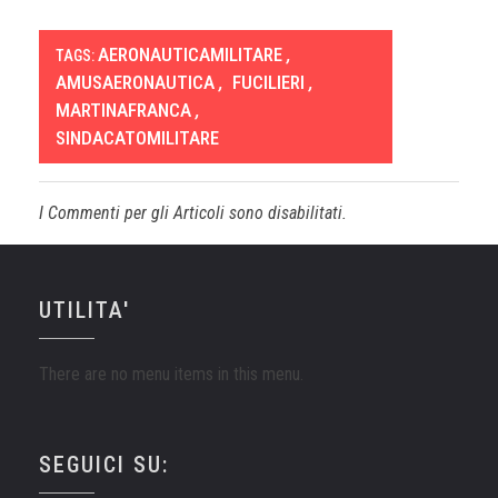
AERONAUTICAMILITARE
,
TAGS:
AMUSAERONAUTICA
,
FUCILIERI
,
MARTINAFRANCA
,
SINDACATOMILITARE
I Commenti per gli Articoli sono disabilitati.
UTILITA'
There are no menu items in this menu.
SEGUICI SU: