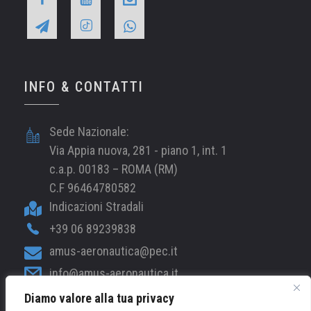
INFO & CONTATTI
Sede Nazionale:
Via Appia nuova, 281 - piano 1, int. 1
c.a.p. 00183 – ROMA (RM)
C.F 96464780582
Indicazioni Stradali
+39 06 89239838
amus-aeronautica@pec.it
info@amus-aeronautica.it
Diamo valore alla tua privacy
web@amus-aeronautica.it