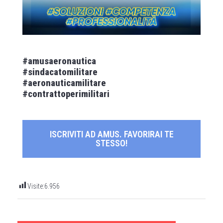
#amusaeronautica
#sindacatomilitare
#aeronauticamilitare
#
contrattoperimilitari
ISCRIVITI AD AMUS. FAVORIRAI TE
STESSO!
Visite:
6.956