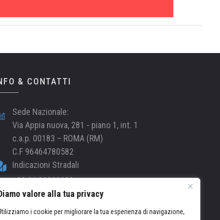
NFO & CONTATTI
Sede Nazionale:
Via Appia nuova, 281 - piano 1, int. 1
c.a.p. 00183 – ROMA (RM)
C.F 96464780582
Indicazioni Stradali
+39 06 89239838
Diamo valore alla tua privacy
amus-aeronautica@pec.it
info@amus-aeronautica.it
Utilizziamo i cookie per migliorare la tua esperienza di navigazione,