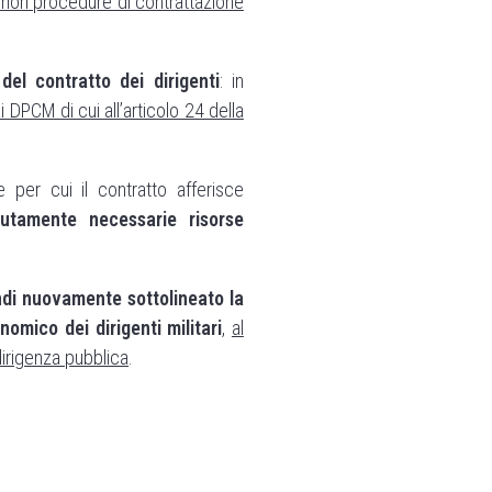
eriori procedure di contrattazione
del contratto dei dirigenti
: in
 DPCM di cui all’articolo 24 della
per cui il contratto afferisce
lutamente necessarie risorse
di nuovamente sottolineato la
omico dei dirigenti militari
,
al
 dirigenza pubblica
.