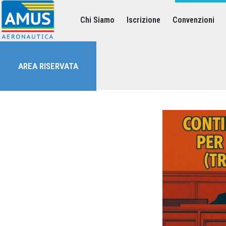
Chi Siamo
Iscrizione
Convenzioni
Associazione dei Militari Uniti in Sindacato - AMUS Aeronautica
AMUS- Difendiamo i tuoi diritti.
AREA RISERVATA