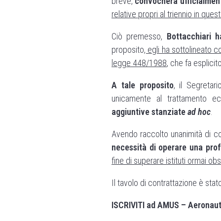
breve,
convocherà ufficialment
relative propri al triennio in ques
Ciò premesso,
Bottacchiari h
proposito
, egli ha sottolineato 
legge 448/1988
, che fa esplici
A tale proposito
, il Segreta
unicamente al trattamento e
aggiuntive stanziate
ad hoc
.
Avendo raccolto unanimità di con
necessità di operare una prof
fine di superare istituti ormai ob
Il tavolo di contrattazi
ISCRIVITI ad AMUS – Aeronautic