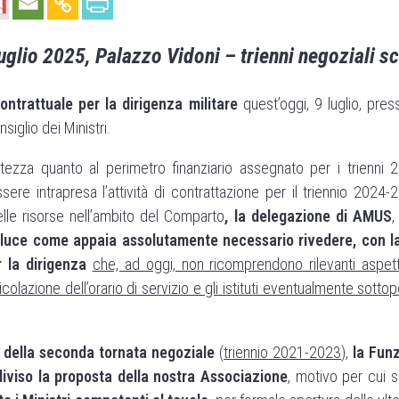
uglio 2025, Palazzo Vidoni – trienni negoziali s
ontrattuale per la dirigenza militare
quest’oggi, 9 luglio, pres
siglio dei Ministri.
rtezza quanto al perimetro finanziario assegnato per i trien
re intrapresa l’attività di contrattazione per il triennio 2024-2
delle risorse nell’ambito del Comparto
, la delegazione di AMUS
 luce come appaia assolutamente necessario rivedere, con l
 la dirigenza
che, ad oggi, non ricomprendono rilevanti aspetti 
olazione dell’orario di servizio e gli istituti eventualmente sott
a della seconda tornata negoziale
(
triennio 2021-2023
),
la Fun
iviso la proposta della nostra Associazione
, motivo per cui si