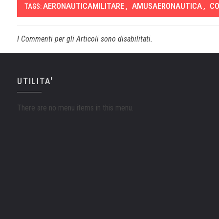
AERONAUTICAMILITARE
,
AMUSAERONAUTICA
,
CO
TAGS:
I Commenti per gli Articoli sono disabilitati.
UTILITA'
There are no menu items in this menu.