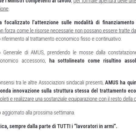
e i Ministri competenti al tavolo
,
per formale apertura delle ult
tione
.
a focalizzato l’attenzione sulle modalità di finanziamento 
con forza come le risorse necessarie non possano essere tratte dai
to riferimento al trattamento economico fisso e continuativo.
rio Generale di AMUS, prendendo le mosse dalla constatazione 
conomico accessorio,
ha sottolineato come risultino asso
sensi tra le altre Associazioni sindacali presenti,
AMUS ha quin
onda innovazione sulla struttura stessa del trattamento econ
soleti e realizzare una sostanziale equiparazione con il resto della
one è stato aggiornato alla prossima settimana.
a, sempre dalla parte di TUTTI i “lavoratori in armi”.