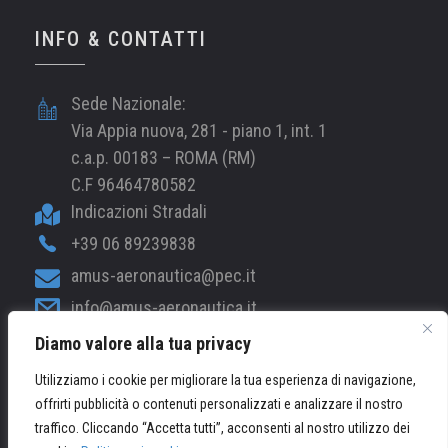
INFO & CONTATTI
Sede Nazionale:
Via Appia nuova, 281 - piano 1, int. 1
c.a.p. 00183 – ROMA (RM)
C.F 96464780582
Indicazioni Stradali
+39 06 89239838
amus-aeronautica@pec.it
info@amus-aeronautica.it
Diamo valore alla tua privacy
web@amus-aeronautica.it
Utilizziamo i cookie per migliorare la tua esperienza di navigazione,
offrirti pubblicità o contenuti personalizzati e analizzare il nostro
© 2026 AMUS-Aeronautica.it - Tutti i Diritti Riservati /
traffico. Cliccando “Accetta tutti”, acconsenti al nostro utilizzo dei