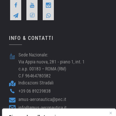
INFO & CONTATTI
Sede Nazionale:
Via Appia nuova, 281 - piano 1, int. 1
c.a.p. 00183 – ROMA (RM)
C.F 96464780582
Indicazioni Stradali
+39 06 89239838
amus-aeronautica@pec.it
info@amus-aeronautica.it