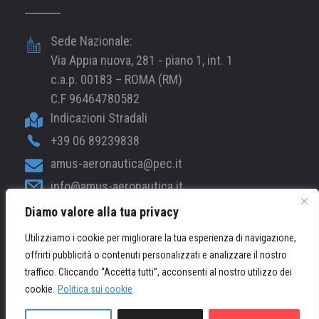
Sede Nazionale:
Via Appia nuova, 281 - piano 1, int. 1
c.a.p. 00183 – ROMA (RM)
C.F 96464780582
Indicazioni Stradali
+39 06 89239838
amus-aeronautica@pec.it
info@amus-aeronautica.it
Diamo valore alla tua privacy
web@amus-aeronautica.it
Utilizziamo i cookie per migliorare la tua esperienza di navigazione,
offrirti pubblicità o contenuti personalizzati e analizzare il nostro
© 2026 AMUS-Aeronautica.it - Tutti i Diritti Riservati /
traffico. Cliccando “Accetta tutti”, acconsenti al nostro utilizzo dei
Powered by
Mood
cookie.
Politica sui cookie