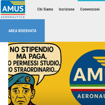
Chi Siamo
Iscrizione
Convenzioni
Associazione dei Militari Uniti in Sindacato - AMUS Aeronautica
AMUS- Difendiamo i tuoi diritti.
AREA RISERVATA