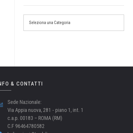
NFO & CONTATTI
Sede Nazionale:
Via Appia nuova, 281 - piano 1, int. 1
c.a.p. 00183 – ROMA (RM)
C.F 96464780582