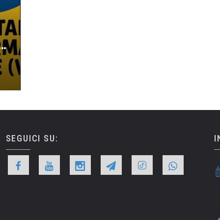
iziale (VFI): mettiamo un FRENO all’impiego incondizionato
SEGUICI SU:
I