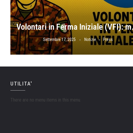
Volontari in Ferma In
Settembre 17, 2025
Notizie
Press
UTILITA'
There are no menu items in this menu.