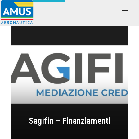
Associazione dei Militari Uniti in Sindacato - AMUS Aeronautica
AMUS- Difendiamo i tuoi diritti.
Sagifin – Finanziamenti