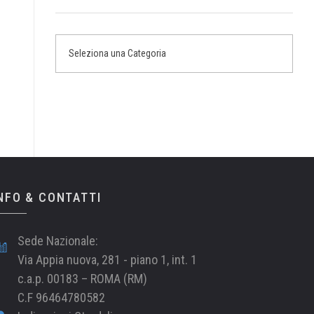
NFO & CONTATTI
Sede Nazionale:
Via Appia nuova, 281 - piano 1, int. 1
c.a.p. 00183 – ROMA (RM)
C.F 96464780582