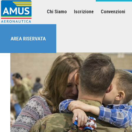
Chi Siamo
Iscrizione
Convenzioni
Associazione dei Militari Uniti in Sindacato - AMUS Aeronautica
AMUS- Difendiamo i tuoi diritti.
AREA RISERVATA