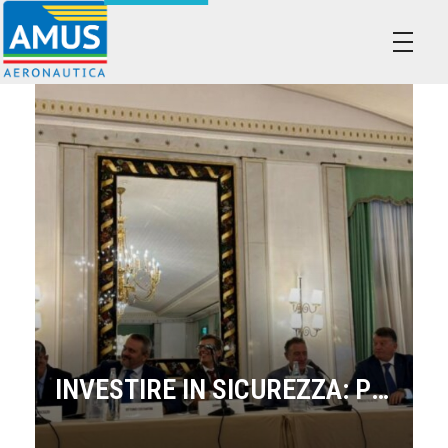
Associazione dei Militari Uniti in Sindacato - AMUS Aeronautica
AMUS- Difendiamo i tuoi diritti.
INVESTIRE IN SICUREZZA: PIU’ TUTELE PER GLI OPERATORI, PIU’ SERVIZI PER I CITTADINI